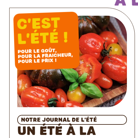
à 
C’est
l’été !
Pour le goût,
pour la fraicheur,
pour le prix !
Notre journal de l’été
Un été à la