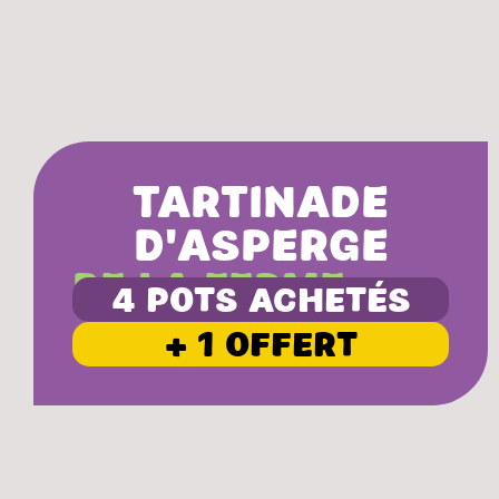
Tartinade
d'asperge
De la ferme
4 pots achetés
+ 1 offert