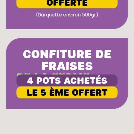
offerte
(Barquette environ 500gr)
Confiture de
fraises
De la ferme
4 pots achetés
Le 5 ème offert