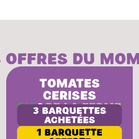
 offres du mo
Tomates
Cerises
BIO
&
De la ferme
3 barquettes
achetées
1 barquette